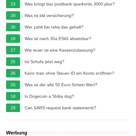
23
Was bringt das postbank sparkonto 3000 plus?
28
Was ist idd versicherung?
30
Wer zahlt bei reha das gehalt?
18
Was ist nach 35a EStG absetzbar?
27
Wie teuer ist eine Kassenzulassung?
25
Ist Schufa jetzt weg?
26
Kann man ohne Steuer-ID ein Konto eröffnen?
26
Was ist der alte 50 Euro Schein Wert?
18
Is Dogecoin a Shiba dog?
29
Can SARS request bank statements?
Werbung