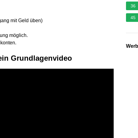
36
45
gang mit Geld üben)
ung möglich.
dkonten.
Wer
in Grundlagenvideo