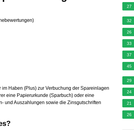
27
rnebewertungen
)
32
26
33
37
45
29
nur im Haben (Plus) zur Verbuchung der Spareinlagen
24
rer eine Papierurkunde (Sparbuch) oder eine
in- und Auszahlungen sowie die Zinsgutschriften
21
26
es?