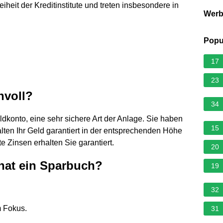
iheit der Kreditinstitute und treten insbesondere in
Wer
Popu
17
23
nvoll?
34
dkonto, eine sehr sichere Art der Anlage. Sie haben
15
halten Ihr Geld garantiert in der entsprechenden Höhe
e Zinsen erhalten Sie garantiert.
20
hat ein Sparbuch?
19
32
m Fokus.
31