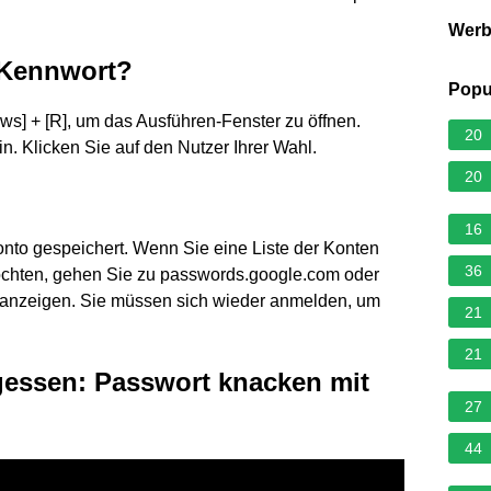
Wer
 Kennwort?
Popu
s] + [R], um das Ausführen-Fenster zu öffnen.
20
n. Klicken Sie auf den Nutzer Ihrer Wahl.
20
16
nto gespeichert. Wenn Sie eine Liste der Konten
36
öchten, gehen Sie zu passwords.google.com oder
e anzeigen. Sie müssen sich wieder anmelden, um
21
21
essen: Passwort knacken mit
27
44