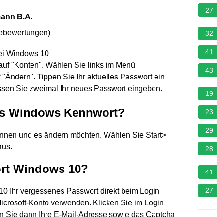
27
mann B.A.
nebewertungen
)
32
41
bei Windows 10
auf "Konten". Wählen Sie links im Menü
43
"Ändern". Tippen Sie Ihr aktuelles Passwort ein
ssen Sie zweimal Ihr neues Passwort eingeben.
19
les Windows Kennwort?
23
29
ennen und es ändern möchten. Wählen Sie Start>
aus.
28
ort Windows 10?
41
27
10 Ihr vergessenes Passwort direkt beim Login
Microsoft-Konto verwenden. Klicken Sie im Login
en Sie dann Ihre E-Mail-Adresse sowie das Captcha