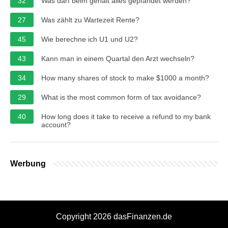
32
Was darf beim gehalt alles gepfändet werden?
27
Was zählt zu Wartezeit Rente?
45
Wie berechne ich U1 und U2?
43
Kann man in einem Quartal den Arzt wechseln?
34
How many shares of stock to make $1000 a month?
29
What is the most common form of tax avoidance?
40
How long does it take to receive a refund to my bank
account?
Werbung
Copyright 2026 dasFinanzen.de