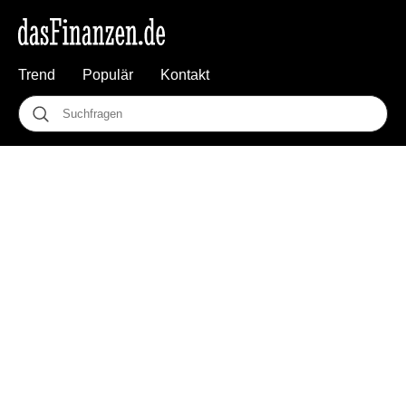
Trend
Populär
Kontakt