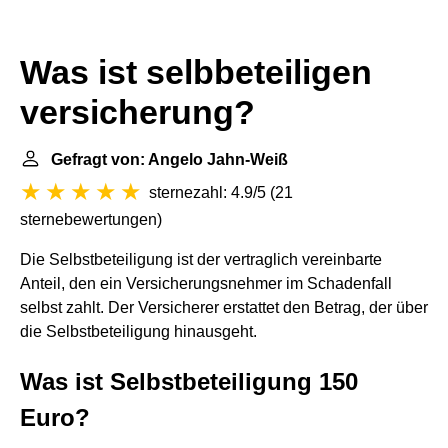
Was ist selbbeteiligen
versicherung?
Gefragt von: Angelo Jahn-Weiß
sternezahl: 4.9/5
(
21
sternebewertungen
)
Die Selbstbeteiligung ist der vertraglich vereinbarte
Anteil, den ein Versicherungsnehmer im Schadenfall
selbst zahlt. Der Versicherer erstattet den Betrag, der über
die Selbstbeteiligung hinausgeht.
Was ist Selbstbeteiligung 150
Euro?