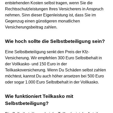
entstehenden Kosten selbst tragen, wenn Sie die
Rechtsschutzleistungen Ihres Versicherers in Anspruch
nehmen. Sinn dieser Eigenleistung ist, dass Sie im
Gegenzug einen günstigeren monatlichen
Versicherungsbeitrag zahlen.
Wie hoch sollte die Selbstbeteiligung sein?
Eine Selbstbeteiligung senkt den Preis der Kfz-
Versicherung. Wir empfehlen 300 Euro Selbstbehalt in
der Vollkasko- und 150 Euro in der
Teilkaskoversicherung. Wenn Du Schäden selbst zahlen
möchtest, kannst Du auch höher ansetzen bei 500 Euro
oder sogar 1.000 Euro Selbstbehalt in der Vollkasko.
Wie funktioniert Teilkasko mit
Selbstbeteiligung?