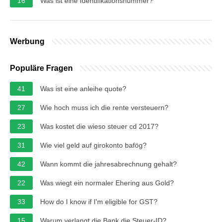
16
Was ist eine Identifikationsnummer?
Werbung
Populäre Fragen
41
Was ist eine anleihe quote?
27
Wie hoch muss ich die rente versteuern?
23
Was kostet die wieso steuer cd 2017?
31
Wie viel geld auf girokonto bafög?
42
Wann kommt die jahresabrechnung gehalt?
22
Was wiegt ein normaler Ehering aus Gold?
33
How do I know if I'm eligible for GST?
15
Warum verlangt die Bank die Steuer-ID?