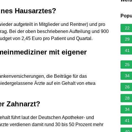
ines Hausarztes?
Popu
der aufgeteilt in Mitglieder und Rentner) und pro
22
trag. Bei der oben beschriebenen Aufteilung und 900
budget von 2,45 Euro pro Patient und Quartal.
29
emeinmediziner mit eigener
41
25
34
nkenversicherungen, die Beiträge für das
edergelassene Ärzte auf ein Gehalt von etwa
26
28
er Zahnarzt?
34
halt führt laut der Deutschen Apotheker- und
41
rzte verdienen damit rund 30 bis 50 Prozent mehr
40