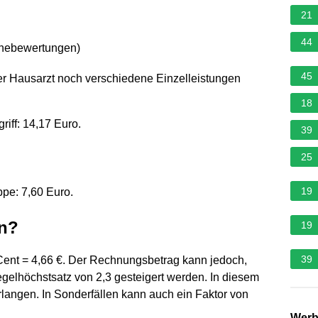
21
44
rnebewertungen
)
45
r Hausarzt noch verschiedene Einzelleistungen
18
riff: 14,17 Euro.
39
25
19
ppe: 7,60 Euro.
en?
19
39
Cent = 4,66 €. Der Rechnungsbetrag kann jedoch,
egelhöchstsatz von 2,3 gesteigert werden. In diesem
erlangen. In Sonderfällen kann auch ein Faktor von
Wer