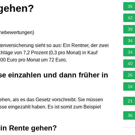
 gehen?
36
42
39
rnebewertungen
)
34
nversicherung sieht so aus: Ein Rentner, der zwei
34
chläge von 7,2 Prozent (0,3 pro Monat) in Kauf
000 Euro pro Monat um 72 Euro.
40
se einzahlen und dann früher in
26
16
ehen, als es das Gesetz vorschreibt. Sie müssen
21
se eingezahlt haben. Es ist somit zum Beispiel
36
r in Rente gehen?