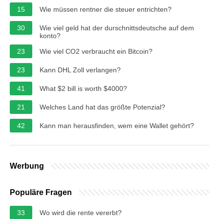
15
Wie müssen rentner die steuer entrichten?
30
Wie viel geld hat der durschnittsdeutsche auf dem
konto?
23
Wie viel CO2 verbraucht ein Bitcoin?
23
Kann DHL Zoll verlangen?
41
What $2 bill is worth $4000?
21
Welches Land hat das größte Potenzial?
42
Kann man herausfinden, wem eine Wallet gehört?
Werbung
Populäre Fragen
33
Wo wird die rente vererbt?