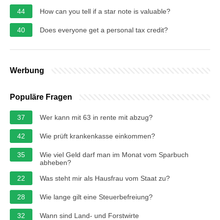
44
How can you tell if a star note is valuable?
40
Does everyone get a personal tax credit?
Werbung
Populäre Fragen
37
Wer kann mit 63 in rente mit abzug?
42
Wie prüft krankenkasse einkommen?
35
Wie viel Geld darf man im Monat vom Sparbuch
abheben?
22
Was steht mir als Hausfrau vom Staat zu?
28
Wie lange gilt eine Steuerbefreiung?
32
Wann sind Land- und Forstwirte