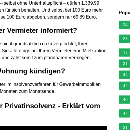
– selbst ohne Unterhaltspflicht – dürfen 1.339,99
 für sich behalten. Und selbst bei 100 Euro mehr
Popu
se 100 Euro abgeben, sondern nur 69,89 Euro.
24
er Vermieter informiert?
25
 nicht grundsätzlich dazu verpflichtet, Ihren
 Sie allerdings bei Ihrem Vermieter eine Mietkaution
17
sse und zählt somit zum pfändbaren Vermögen.
31
 Wohnung kündigen?
44
ter im Insolvenzverfahren für Gewerbeimmobilien
42
i Monaten zum Monatsende.
40
r Privatinsolvenz - Erklärt vom
42
21