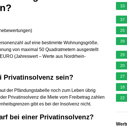
in?
33
37
rnebewertungen
)
25
39
ersonenzahl auf eine bestimmte Wohnungsgröße.
hnung von maximal 50 Quadratmetern ausgestellt
29
EURO (Jahreswert – Werte aus Nordrhein-
20
i Privatinsolvenz sein?
27
18
laut der Pfändungstabelle noch zum Leben übrig
 der Privatinsolvenz die Miete vom Freibetrag zahlen
22
heitsgrenzen gibt es bei der Insolvenz nicht.
rf bei einer Privatinsolvenz?
Wer