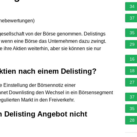
34
37
rnebewertungen
)
35
ngesellschaft von der Börse genommen. Delistings
der wenn eine Börse das Unternehmen dazu zwingt.
29
 ihre Aktien weiterhin, aber sie können sie nur
16
ktien nach einem Delisting?
18
27
e Einstellung der Börsennotiz einer
hnet Downlisting den Wechsel in ein Börsensegment
37
gulierten Markt in den Freiverkehr.
35
 Delisting Angebot nicht
28