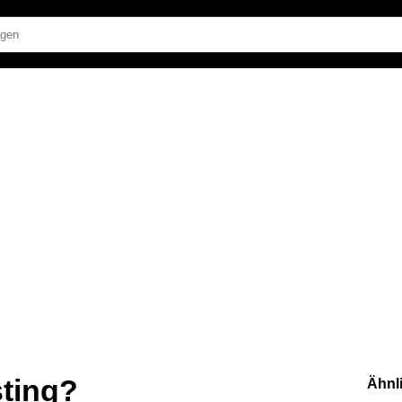
sting?
Ähnl