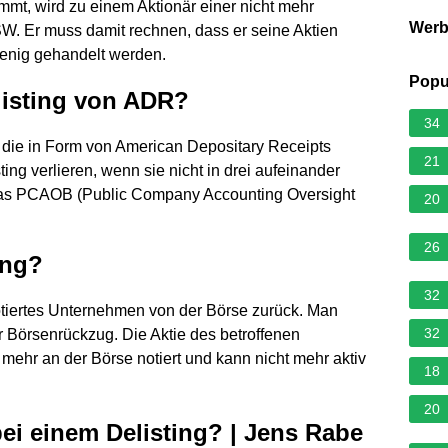
mmt, wird zu einem Aktionär einer nicht mehr
Wer
SW. Er muss damit rechnen, dass er seine Aktien
wenig gehandelt werden.
Popu
listing von ADR?
34
, die in Form von American Depositary Receipts
21
ing verlieren, wenn sie nicht in drei aufeinander
das PCAOB (Public Company Accounting Oversight
20
26
ing?
32
notiertes Unternehmen von der Börse zurück. Man
32
 Börsenrückzug. Die Aktie des betroffenen
mehr an der Börse notiert und kann nicht mehr aktiv
18
20
ei einem Delisting? | Jens Rabe