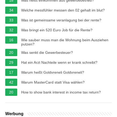
18
Was heißt einkommen aus gewerbebetrieb?
34
Welche messfühler messen den 02 gehalt im blut?
33
Was ist gemeinsame veranlagung bei der rente?
32
Was bringt ein 520 Euro Job für die Rente?
16
Wie sauber muss man die Wohnung beim Ausziehen
putzen?
20
Was senkt die Gewerbesteuer?
29
Hat ein Arzt Nachteile wenn er krank schreibt?
17
Warum heißt Goldvreneli Goldvreneli?
42
Warum MasterCard statt Visa wählen?
20
How to show bank interest in income tax return?
Werbung