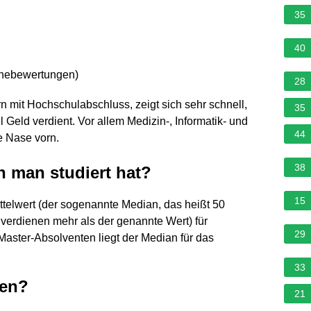
35
40
rnebewertungen
)
28
rn mit Hochschulabschluss, zeigt sich sehr schnell,
35
 Geld verdient. Vor allem Medizin-, Informatik- und
44
e Nase vorn.
38
n man studiert hat?
15
ittelwert (der sogenannte Median, das heißt 50
verdienen mehr als der genannte Wert) für
29
Master-Absolventen liegt der Median für das
33
ten?
21