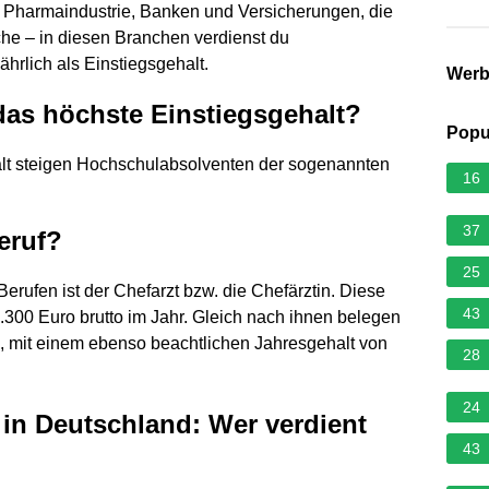
 Pharmaindustrie, Banken und Versicherungen, die
he – in diesen Branchen verdienst du
ährlich als Einstiegsgehalt.
Wer
das höchste Einstiegsgehalt?
Popu
alt steigen Hochschulabsolventen der sogenannten
16
37
eruf?
25
rufen ist der Chefarzt bzw. die Chefärztin. Diese
43
.300 Euro brutto im Jahr. Gleich nach ihnen belegen
z, mit einem ebenso beachtlichen Jahresgehalt von
28
24
 in Deutschland: Wer verdient
43