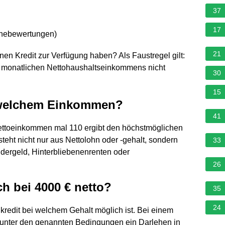
37
17
rnebewertungen
)
21
inen Kredit zur Verfügung haben? Als Faustregel gilt:
es monatlichen Nettohaushaltseinkommens nicht
30
15
 welchem Einkommen?
41
 Nettoeinkommen mal 110 ergibt den höchstmöglichen
ht nicht nur aus Nettolohn oder -gehalt, sondern
33
dergeld, Hinterbliebenenrenten oder
26
h bei 4000 € netto?
35
24
nkredit bei welchem Gehalt möglich ist. Bei einem
st unter den genannten Bedingungen ein Darlehen in