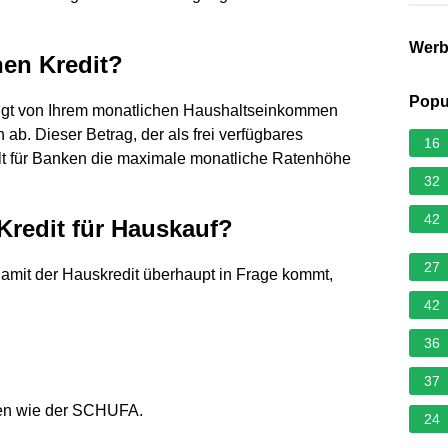
Wer
en Kredit?
Popu
hängt von Ihrem monatlichen Haushaltseinkommen
b. Dieser Betrag, der als frei verfügbares
16
lt für Banken die maximale monatliche Ratenhöhe
32
42
redit für Hauskauf?
27
mit der Hauskredit überhaupt in Frage kommt,
42
36
37
ien wie der SCHUFA.
24