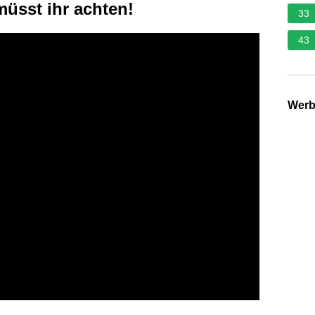
müsst ihr achten!
33
43
Wer