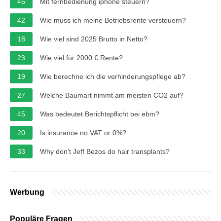
45
Mit fernbedienung iphone steuern?
42
Wie muss ich meine Betriebsrente versteuern?
18
Wie viel sind 2025 Brutto in Netto?
23
Wie viel für 2000 € Rente?
19
Wie berechne ich die verhinderungspflege ab?
27
Welche Baumart nimmt am meisten CO2 auf?
45
Was bedeutet Berichtspflicht bei ebm?
20
Is insurance no VAT or 0%?
33
Why don't Jeff Bezos do hair transplants?
Werbung
Populäre Fragen