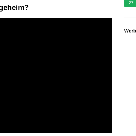
27
egeheim?
Wer