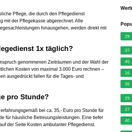
Wer
sliche Pflege, die durch den Pflegedienst
g mit der Pflegekasse abgerechnet. Alle
Popu
flegesachleistungen hinausgehen, werden direkt mit
29
legedienst 1x täglich?
37
45
in Anspruch genommenen Zeiträumen und der Wahl der
atlichen Kosten von maximal 3.000 Euro rechnen –
16
en ausgedrückt fallen für die Tages- und
35
ge pro Stunde?
29
27
 erfahrungsgemäß bei ca. 35,- Euro pro Stunde für
de für häusliche Betreuungsleistungen. Eine tiefer
40
auf der Seite Kosten ambulanter Pflegedienst.