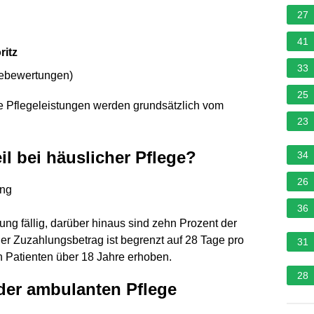
27
41
ritz
33
nebewertungen
)
25
e Pflegeleistungen werden grundsätzlich vom
23
il bei häuslicher Pflege?
34
26
ung
36
ng fällig, darüber hinaus sind zehn Prozent der
Der Zuzahlungsbetrag ist begrenzt auf 28 Tage pro
31
 Patienten über 18 Jahre erhoben.
28
der ambulanten Pflege