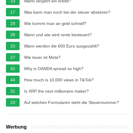
33
Wann verjährt ein kredit?
17
Was kann man noch bei der steuer absetzen?
29
Wie kommt man an geld schnell?
28
Wann und wie wird rente besteuert?
23
Wann werden die 600 Euro ausgezahlt?
27
Wie teuer ist Meta?
41
Why is OANDA spread so high?
44
How much is 10,000 views in TikTok?
31
Is XRP the next millionaire maker?
23
Auf welchen Formularen steht die Steuernummer?
Werbung