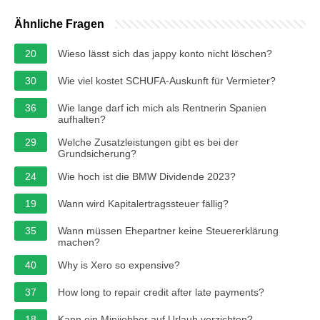
Ähnliche Fragen
20
Wieso lässt sich das jappy konto nicht löschen?
30
Wie viel kostet SCHUFA-Auskunft für Vermieter?
36
Wie lange darf ich mich als Rentnerin Spanien
aufhalten?
29
Welche Zusatzleistungen gibt es bei der
Grundsicherung?
24
Wie hoch ist die BMW Dividende 2023?
19
Wann wird Kapitalertragssteuer fällig?
35
Wann müssen Ehepartner keine Steuererklärung
machen?
40
Why is Xero so expensive?
37
How long to repair credit after late payments?
18
Kann ein Minijobber auf Urlaub verzichten?