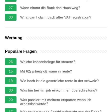
27
Wann nimmt die Bank das Haus weg?
30
What can I claim back after VAT registration?
Werbung
Populäre Fragen
26
Welche kassenbelege für steuern?
15
Mit 62j arbeitsloß wann in rente?
19
Wie hoch ist die gesetzliche rente in der schweiz?
30
Was tun bei minijob einkommen überschreitung?
20
Was passiert mit meinem ersparten wenn ich
arbeitslos werde?
17
Wer bekommt den Abschlussbericht von der Reha?