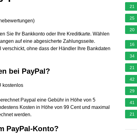
21
25
rnebewertungen
)
20
en Sie Ihr Bankkonto oder Ihre Kreditkarte. Wählen
angen auf eine abgesicherte Zahlungsseite.
16
l verschickt, ohne dass der Händler Ihre Bankdaten
34
21
en bei PayPal?
42
 kostenlos
29
berechnet Paypal eine Gebühr in Höhe von 5
41
ndestens Kosten in Höhe von 99 Cent und maximal
21
echnet werden.
em PayPal-Konto?