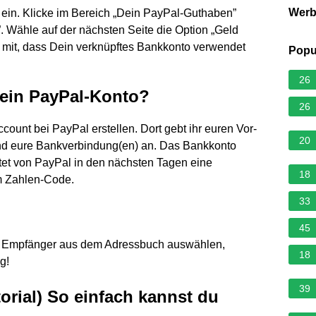
Wer
ein. Klicke im Bereich „Dein PayPal-Guthaben”
”. Wähle auf der nächsten Seite die Option „Geld
ir mit, dass Dein verknüpftes Bankkonto verwendet
Popu
26
 ein PayPal-Konto?
26
count bei PayPal erstellen. Dort gebt ihr euren Vor-
20
nd eure Bankverbindung(en) an. Das Bankkonto
ltet von PayPal in den nächsten Tagen eine
18
m Zahlen-Code.
33
45
n, Empfänger aus dem Adressbuch auswählen,
18
g!
39
torial) So einfach kannst du