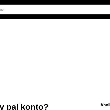
ay pal konto?
Ähnl