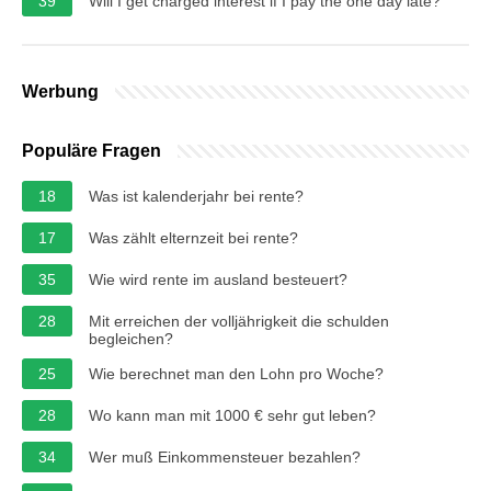
39
Will I get charged interest if I pay the one day late?
Werbung
Populäre Fragen
18
Was ist kalenderjahr bei rente?
17
Was zählt elternzeit bei rente?
35
Wie wird rente im ausland besteuert?
28
Mit erreichen der volljährigkeit die schulden
begleichen?
25
Wie berechnet man den Lohn pro Woche?
28
Wo kann man mit 1000 € sehr gut leben?
34
Wer muß Einkommensteuer bezahlen?