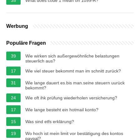
35
What does code 1 mean on 1099-R?
Werbung
Populäre Fragen
39
Wie wirken sich außergewöhnliche belastungen
steuerlich aus?
17
Wie viel steuer bekommt man im schnitt zurück?
31
Wie lange dauert es.bis man.seine steuern uurück
bekommt?
24
Wie oft ihk prüfung wiederholen versicherung?
17
Wie lange besteht ein hotmail konto?
15
Was sind etfs erklärung?
19
Wo hoch ist mein limit vor bestätigung des kontos
paypal?