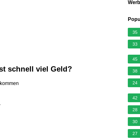
Wer
Popu
35
33
45
 schnell viel Geld?
38
24
u kommen
42
.
28
30
27