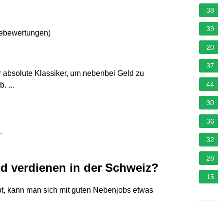
38
39
nebewertungen
)
20
37
 absolute Klassiker, um nebenbei Geld zu
44
. ...
30
36
.
32
28
d verdienen in der Schweiz?
15
pt, kann man sich mit guten Nebenjobs etwas