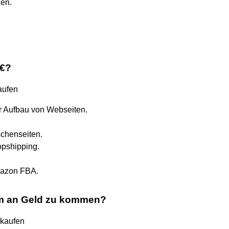
nen.
 €?
aufen
r Aufbau von Webseiten.
schenseiten.
opshipping.
mazon FBA.
um an Geld zu kommen?
rkaufen