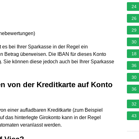
24
26
29
rnebewertungen
)
30
 es bei Ihrer Sparkasse in der Regel ein
18
 Betrag überweisen. Die IBAN für dieses Konto
g. Sie können diese jedoch auch bei Ihrer Sparkasse
36
30
 von der Kreditkarte auf Konto
36
32
n einer aufladbaren Kreditkarte (zum Beispiel
43
uf das hinterlegte Girokonto kann in der Regel
utomaten veranlasst werden.