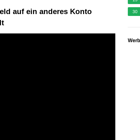
eld auf ein anderes Konto
30
dt
Wer