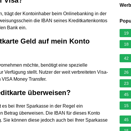
f Visa?
Wer
, trägt der Kontoinhaber beim Onlinebanking in der
eisungsschein die IBAN seines Kreditkartenkontos
Popu
en Bank ein.
19
tkarte Geld auf mein Konto
18
42
vornehmen möchte, benötigt eine spezielle
ur Verfügung stellt. Nutzer der weit verbreiteten Visa-
26
 VISA Money Transfer.
23
editkarte überweisen?
45
15
 es bei Ihrer Sparkasse in der Regel ein
 Betrag überweisen. Die IBAN für dieses Konto
45
g. Sie können diese jedoch auch bei Ihrer Sparkasse
15