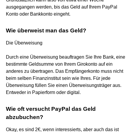
ausgegangen werden, bis das Geld auf Ihrem PayPal
Konto oder Bankkonto eingeht.
Wie überweist man das Geld?
Die Überweisung
Durch eine Überweisung beauftragen Sie Ihre Bank, eine
bestimmte Geldsumme von Ihrem Girokonto auf ein
anderes zu übertragen. Das Empfängerkonto muss nicht
beim selben Finanzinstitut sein wie Ihres. Für jede
Überweisung füllen Sie einen Überweisungsträger aus.
Entweder in Papierform oder digital.
Wie oft versucht PayPal das Geld
abzubuchen?
Okay, es sind 2€, wenn interessierts, aber auch das ist