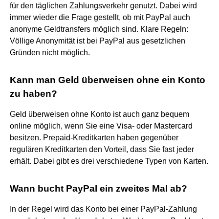
für den täglichen Zahlungsverkehr genutzt. Dabei wird
immer wieder die Frage gestellt, ob mit PayPal auch
anonyme Geldtransfers möglich sind. Klare Regeln:
Völlige Anonymität ist bei PayPal aus gesetzlichen
Gründen nicht möglich.
Kann man Geld überweisen ohne ein Konto
zu haben?
Geld überweisen ohne Konto ist auch ganz bequem
online möglich, wenn Sie eine Visa- oder Mastercard
besitzen. Prepaid-Kreditkarten haben gegenüber
regulären Kreditkarten den Vorteil, dass Sie fast jeder
erhält. Dabei gibt es drei verschiedene Typen von Karten.
Wann bucht PayPal ein zweites Mal ab?
In der Regel wird das Konto bei einer PayPal-Zahlung