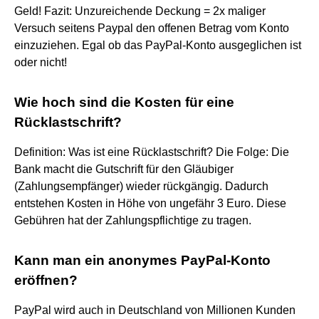
Geld! Fazit: Unzureichende Deckung = 2x maliger
Versuch seitens Paypal den offenen Betrag vom Konto
einzuziehen. Egal ob das PayPal-Konto ausgeglichen ist
oder nicht!
Wie hoch sind die Kosten für eine
Rücklastschrift?
Definition: Was ist eine Rücklastschrift? Die Folge: Die
Bank macht die Gutschrift für den Gläubiger
(Zahlungsempfänger) wieder rückgängig. Dadurch
entstehen Kosten in Höhe von ungefähr 3 Euro. Diese
Gebühren hat der Zahlungspflichtige zu tragen.
Kann man ein anonymes PayPal-Konto
eröffnen?
PayPal wird auch in Deutschland von Millionen Kunden