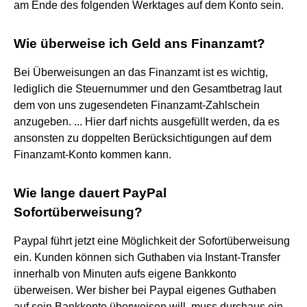
am Ende des folgenden Werktages auf dem Konto sein.
Wie überweise ich Geld ans Finanzamt?
Bei Überweisungen an das Finanzamt ist es wichtig,
lediglich die Steuernummer und den Gesamtbetrag laut
dem von uns zugesendeten Finanzamt-Zahlschein
anzugeben. ... Hier darf nichts ausgefüllt werden, da es
ansonsten zu doppelten Berücksichtigungen auf dem
Finanzamt-Konto kommen kann.
Wie lange dauert PayPal
Sofortüberweisung?
Paypal führt jetzt eine Möglichkeit der Sofortüberweisung
ein. Kunden können sich Guthaben via Instant-Transfer
innerhalb von Minuten aufs eigene Bankkonto
überweisen. Wer bisher bei Paypal eigenes Guthaben
auf sein Bankkonto überweisen will, muss durchaus ein