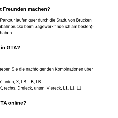
it Freunden machen?
Parkour laufen quer durch die Stadt, von Brücken
enbahnbrücke beim Sägewerk finde ich am besten)-
 haben.
n in GTA?
 geben Sie die nachfolgenden Kombinationen über
Y, unten, X, LB, LB, LB.
X, rechts, Dreieck, unten, Viereck, L1, L1, L1.
GTA online?