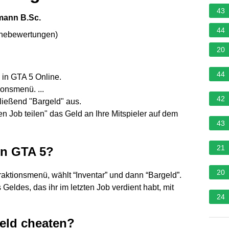
43
kmann B.Sc.
44
rnebewertungen
)
20
44
 in GTA 5 Online.
onsmenü. ...
42
ließend "Bargeld" aus.
en Job teilen" das Geld an Ihre Mitspieler auf dem
43
21
in GTA 5?
20
teraktionsmenü, wählt “Inventar” und dann “Bargeld”.
s Geldes, das ihr im letzten Job verdient habt, mit
24
eld cheaten?