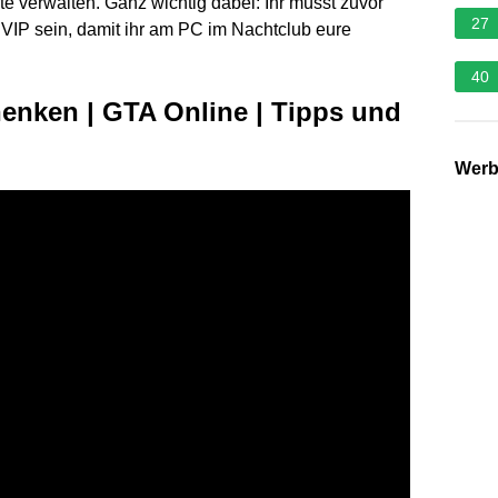
 verwalten. Ganz wichtig dabei: Ihr müsst zuvor
27
VIP sein, damit ihr am PC im Nachtclub eure
40
enken | GTA Online | Tipps und
Wer