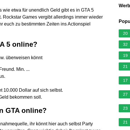
Wer
 wie etwa für unendlich Geld gibt es in GTA 5
t. Rockstar Games vergibt allerdings immer wieder
Popu
 euch zu bestimmten Zeiten ins Actionspiel
20
A 5 online?
32
19
zw. überweisen könnt
21
reund. Min. ...
us.
17
t 10.000 Dollar auf sich selbst.
27
 Geld bekommen soll.
23
in GTA online?
21
nahmequelle, ihr könnt hier auch selbst Party