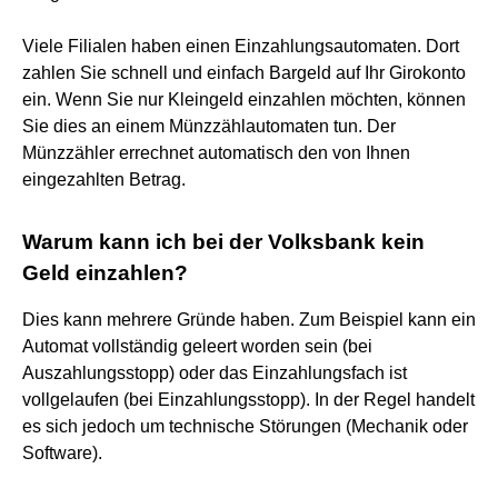
Viele Filialen haben einen Einzahlungsautomaten. Dort
zahlen Sie schnell und einfach Bargeld auf Ihr Girokonto
ein. Wenn Sie nur Kleingeld einzahlen möchten, können
Sie dies an einem Münzzählautomaten tun. Der
Münzzähler errechnet automatisch den von Ihnen
eingezahlten Betrag.
Warum kann ich bei der Volksbank kein
Geld einzahlen?
Dies kann mehrere Gründe haben. Zum Beispiel kann ein
Automat vollständig geleert worden sein (bei
Auszahlungsstopp) oder das Einzahlungsfach ist
vollgelaufen (bei Einzahlungsstopp). In der Regel handelt
es sich jedoch um technische Störungen (Mechanik oder
Software).