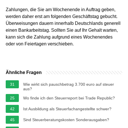
Zahlungen, die Sie am Wochenende in Auftrag geben,
werden daher erst am folgenden Geschäftstag gebucht.
Überweisungen dauern innerhalb Deutschlands generell
einen Bankarbeitstag. Sollten Sie auf Ihr Gehalt warten,
kann sich die Zahlung aufgrund eines Wochenendes
oder von Feiertagen verschieben.
Ähnliche Fragen
31
Wie wirkt sich pauschbetrag 3.700 euro auf steuer
aus?
25
Wo finde ich den Steuerreport bei Trade Republic?
42
Ist Ausbildung als Steuerfachangestellte schwer?
45
Sind Steuerberatungskosten Sonderausgaben?