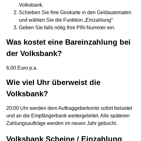
Volksbank.
Schieben Sie Ihre Girokarte in den Geldautomaten
und wählen Sie die Funktion „Einzahlung“
Geben Sie falls nötig Ihre PIN-Nummer ein.
Was kostet eine Bareinzahlung bei
der Volksbank?
6,00 Euro p.a.
Wie viel Uhr überweist die
Volksbank?
20:00 Uhr werden dem Auftraggeberkonto sofort belastet
und an die Empfängerbank weitergeleitet. Alle späteren
Zahlungsaufträge werden im neuen Jahr gebucht.
Volksbank Scheine / Einzahlung