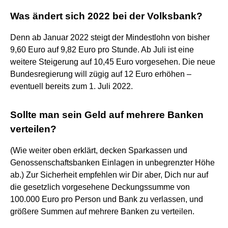
Was ändert sich 2022 bei der Volksbank?
Denn ab Januar 2022 steigt der Mindestlohn von bisher
9,60 Euro auf 9,82 Euro pro Stunde. Ab Juli ist eine
weitere Steigerung auf 10,45 Euro vorgesehen. Die neue
Bundesregierung will zügig auf 12 Euro erhöhen –
eventuell bereits zum 1. Juli 2022.
Sollte man sein Geld auf mehrere Banken
verteilen?
(Wie weiter oben erklärt, decken Sparkassen und
Genossenschaftsbanken Einlagen in unbegrenzter Höhe
ab.) Zur Sicherheit empfehlen wir Dir aber, Dich nur auf
die gesetzlich vorgesehene Deckungssumme von
100.000 Euro pro Person und Bank zu verlassen, und
größere Summen auf mehrere Banken zu verteilen.