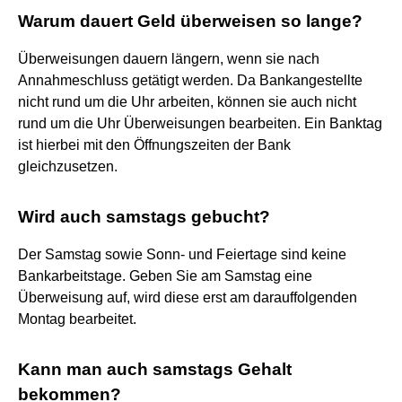
Warum dauert Geld überweisen so lange?
Überweisungen dauern längern, wenn sie nach
Annahmeschluss getätigt werden. Da Bankangestellte
nicht rund um die Uhr arbeiten, können sie auch nicht
rund um die Uhr Überweisungen bearbeiten. Ein Banktag
ist hierbei mit den Öffnungszeiten der Bank
gleichzusetzen.
Wird auch samstags gebucht?
Der Samstag sowie Sonn- und Feiertage sind keine
Bankarbeitstage. Geben Sie am Samstag eine
Überweisung auf, wird diese erst am darauffolgenden
Montag bearbeitet.
Kann man auch samstags Gehalt
bekommen?