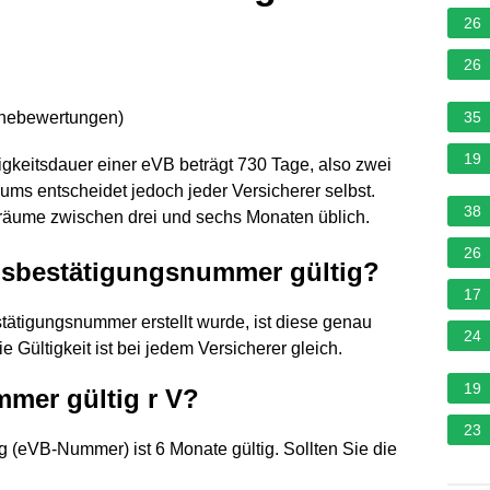
26
26
rnebewertungen
)
35
19
tigkeitsdauer einer eVB beträgt 730 Tage, also zwei
aums entscheidet jedoch jeder Versicherer selbst.
38
iträume zwischen drei und sechs Monaten üblich.
26
ngsbestätigungsnummer gültig?
17
tätigungsnummer erstellt wurde, ist diese genau
24
e Gültigkeit ist bei jedem Versicherer gleich.
19
mmer gültig r V?
23
 (eVB-Nummer) ist 6 Monate gültig. Sollten Sie die