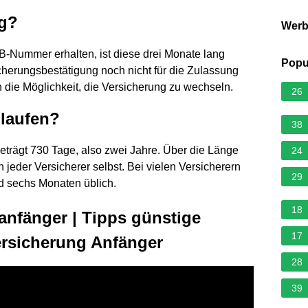
ig?
Wer
B-Nummer erhalten, ist diese drei Monate lang
Popu
icherungsbestätigung noch nicht für die Zulassung
 die Möglichkeit, die Versicherung zu wechseln.
26
laufen?
38
eträgt 730 Tage, also zwei Jahre. Über die Länge
24
 jeder Versicherer selbst. Bei vielen Versicherern
29
nd sechs Monaten üblich.
18
anfänger | Tipps günstige
17
ersicherung Anfänger
28
39