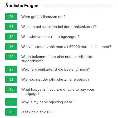
Ähnliche Fragen
26
Wem gehört finanzen.net?
41
Was tun bei schulden bei der krankenkasse?
32
Was wird von der rente bgezogen?
16
Wie viel steuer zahlt man aif 60000 euro einkommen?
29
Wann bekommt man eine neue kreditkarte
zugeschickt?
27
Welche kreditkarte ist die beste für mich?
31
Wie hoch ist der jährliche Zinsfreibetrag?
43
What happens if you are unable to pay your
mortgage?
25
Why is my bank rejecting Zelle?
15
Is tax paid at 20%?