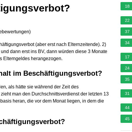
tigungsverbot?
18
22
nebewertungen
)
37
34
häftigungsverbot (aber erst nach Elternzeitende). 2)
und dann erst ins BV, dann würden diese 3 Monate
17
s Elterngeldes herangezogen.
24
halt im Beschäftigungsverbot?
35
len, als hätte sie während der Zeit des
31
zieht man den Durchschnittsverdienst der letzten 13
asis heran, die vor dem Monat liegen, in dem die
44
45
schäftigungsverbot?