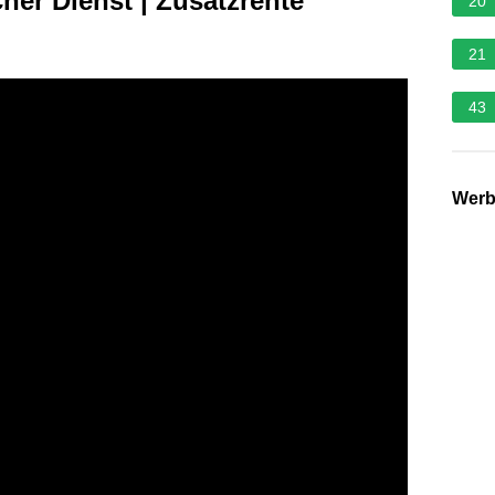
her Dienst | Zusatzrente
20
21
43
Wer