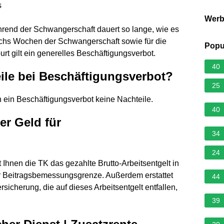
s
Wer
hrend der Schwangerschaft dauert so lange, wie es
n sechs Wochen der Schwangerschaft sowie für die
Popu
rt gilt ein generelles Beschäftigungsverbot.
40
eile bei Beschäftigungsverbot?
25
 ein Beschäftigungsverbot keine Nachteile.
40
r Geld für
34
24
t Ihnen die TK das gezahlte Brutto-Arbeitsentgelt in
r Beitragsbemessungsgrenze. Außerdem erstattet
44
rsicherung, die auf dieses Arbeitsentgelt entfallen,
39