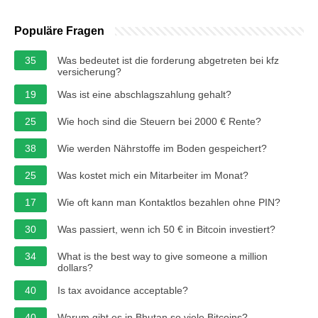
Populäre Fragen
35
Was bedeutet ist die forderung abgetreten bei kfz
versicherung?
19
Was ist eine abschlagszahlung gehalt?
25
Wie hoch sind die Steuern bei 2000 € Rente?
38
Wie werden Nährstoffe im Boden gespeichert?
25
Was kostet mich ein Mitarbeiter im Monat?
17
Wie oft kann man Kontaktlos bezahlen ohne PIN?
30
Was passiert, wenn ich 50 € in Bitcoin investiert?
34
What is the best way to give someone a million
dollars?
40
Is tax avoidance acceptable?
40
Warum gibt es in Bhutan so viele Bitcoins?