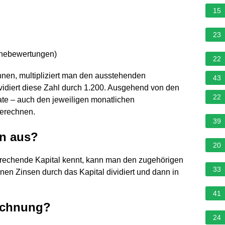
15
23
rnebewertungen
)
22
nen, multipliziert man den ausstehenden
43
dividiert diese Zahl durch 1.200. Ausgehend von den
22
te – auch den jeweiligen monatlichen
berechnen.
39
en aus?
20
rechende Kapital kennt, kann man den zugehörigen
33
en Zinsen durch das Kapital dividiert und dann in
41
rechnung?
24