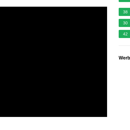
38
30
42
Wer