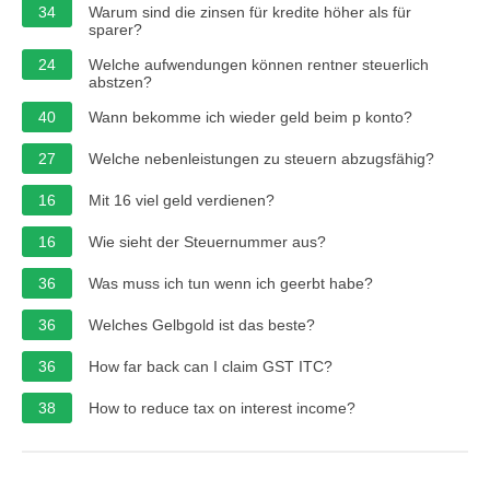
34
Warum sind die zinsen für kredite höher als für
sparer?
24
Welche aufwendungen können rentner steuerlich
abstzen?
40
Wann bekomme ich wieder geld beim p konto?
27
Welche nebenleistungen zu steuern abzugsfähig?
16
Mit 16 viel geld verdienen?
16
Wie sieht der Steuernummer aus?
36
Was muss ich tun wenn ich geerbt habe?
36
Welches Gelbgold ist das beste?
36
How far back can I claim GST ITC?
38
How to reduce tax on interest income?