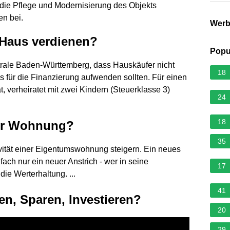
m die Pflege und Modernisierung des Objekts
en bei.
Wer
 Haus verdienen?
Popu
ntrale Baden-Württemberg, dass Hauskäufer nicht
18
 für die Finanzierung aufwenden sollten. Für einen
, verheiratet mit zwei Kindern (Steuerklasse 3)
24
18
ner Wohnung?
35
tivität einer Eigentumswohnung steigern. Ein neues
ch nur ein neuer Anstrich - wer in seine
17
die Werterhaltung. ...
41
en, Sparen, Investieren?
20
29