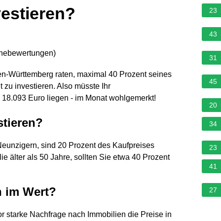
estieren?
23
43
rnebewertungen
)
31
en-Württemberg raten, maximal 40 Prozent seines
45
zu investieren. Also müsste Ihr
18.093 Euro liegen - im Monat wohlgemerkt!
20
stieren?
34
eunzigern, sind 20 Prozent des Kaufpreises
23
lie älter als 50 Jahre, sollten Sie etwa 40 Prozent
41
n im Wert?
27
vor starke Nachfrage nach Immobilien die Preise in