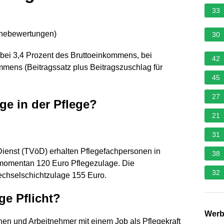
33
rnebewertungen
)
30
3 bei 3,4 Prozent des Bruttoeinkommens, bei
42
mmens (Beitragssatz plus Beitragszuschlag für
45
27
ge in der Pflege?
21
31
 Dienst (TVöD) erhalten Pflegefachpersonen in
38
momentan 120 Euro Pflegezulage. Die
32
echselschichtzulage 155 Euro.
ge Pflicht?
Wer
en und Arbeitnehmer mit einem Job als Pflegekraft