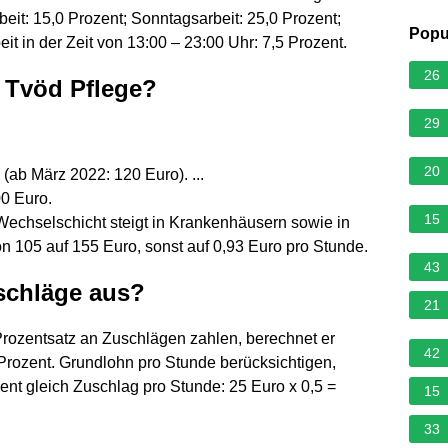
eit: 15,0 Prozent; Sonntagsarbeit: 25,0 Prozent;
Popu
it in der Zeit von 13:00 – 23:00 Uhr: 7,5 Prozent.
26
 Tvöd Pflege?
29
20
(ab März 2022: 120 Euro). ...
00 Euro.
15
Wechselschicht steigt in Krankenhäusern sowie in
on 105 auf 155 Euro, sonst auf 0,93 Euro pro Stunde.
43
schläge aus?
21
rozentsatz an Zuschlägen zahlen, berechnet er
42
0 Prozent. Grundlohn pro Stunde berücksichtigen,
ent gleich Zuschlag pro Stunde: 25 Euro x 0,5 =
15
33