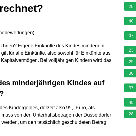
erechnet?
28
40
rnebewertungen
)
37
chnen? Eigene Einkünfte des Kindes mindern in
23
ilt für alle Einkünfte, also sowohl für Einkünfte aus
s Kapitalvermögen. Bei volljährigen Kindern wird das
29
30
es minderjährigen Kindes auf
37
t?
45
des Kindergeldes, derzeit also 95,- Euro, als
28
muss von den Unterhaltsbeträgen der Düsseldorfer
 werden, um den tatsächlich geschuldeten Betrag