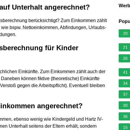
uf Unterhalt angerechnet?
Wer
tsberechnung berücksichtigt? Zum Einkommen zählt
Popu
 wie bspw. Nettoeinkommen, Abfindungen, Urlaubs-
20
dungen.
tsberechnung für Kinder
21
26
chlichen Einkünfte. Zum Einkommen zählt auch der
41
 Daneben können fiktive (theoretische) Einkünfte
34
erstoß gegen die Arbeitspflicht). Eventuell bleiben
37
 Einkommen angerechnet?
30
36
ommen, ebenso wenig wie Kindergeld und Hartz IV-
en Unterhalt seitens der Eltern erhält, sondern
15