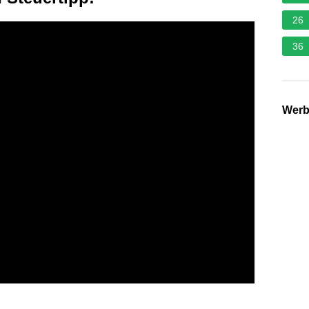
26
36
Wer