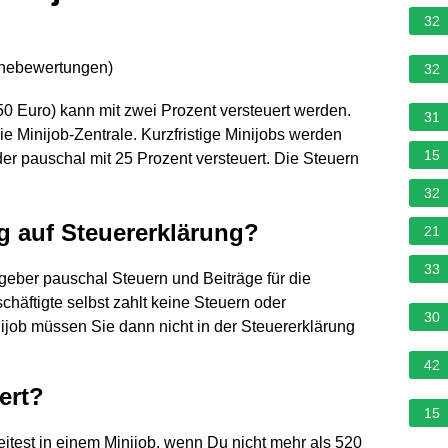
32
rnebewertungen
)
32
50 Euro) kann mit zwei Prozent versteuert werden.
31
e Minijob-Zentrale. Kurzfristige Minijobs werden
15
er pauschal mit 25 Prozent versteuert. Die Steuern
32
g auf Steuererklärung?
21
33
itgeber pauschal Steuern und Beiträge für die
chäftigte selbst zahlt keine Steuern oder
30
job müssen Sie dann nicht in der Steuererklärung
42
ert?
15
itest in einem Minijob, wenn Du nicht mehr als 520