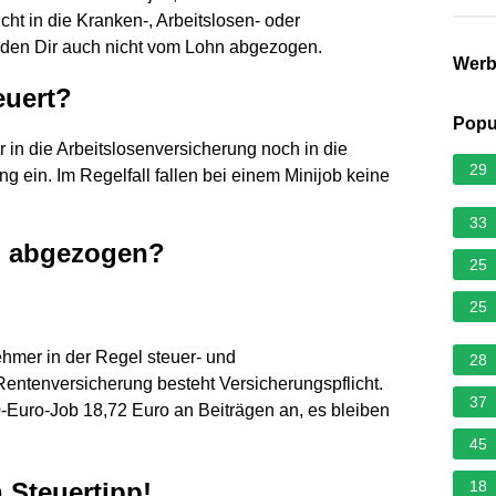
ht in die Kranken-, Arbeitslosen- oder
rden Dir auch nicht vom Lohn abgezogen.
Wer
euert?
Popu
 in die Arbeitslosenversicherung noch in die
29
g ein. Im Regelfall fallen bei einem Minijob keine
33
b abgezogen?
25
25
nehmer in der Regel steuer- und
28
Rentenversicherung besteht Versicherungspflicht.
37
0-Euro-Job 18,72 Euro an Beiträgen an, es bleiben
45
n Steuertipp!
18