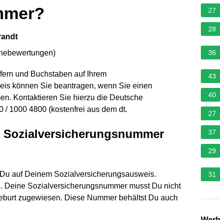
mmer?
27
28
randt
rnebewertungen
)
36
ffern und Buchstaben auf Ihrem
43
eis können Sie beantragen, wenn Sie einen
40
en. Kontaktieren Sie hierzu die Deutsche
 / 1000 4800 (kostenfrei aus dem dt.
27
e Sozialversicherungsnummer
37
29
 Du auf Deinem Sozialversicherungsausweis.
31
n. Deine Sozialversicherungsnummer musst Du nicht
 Geburt zugewiesen. Diese Nummer behältst Du auch
Wer