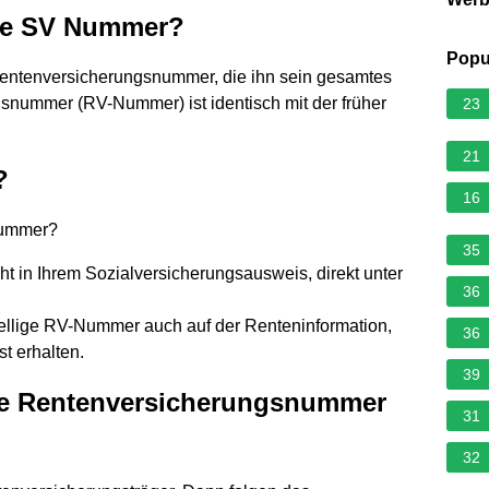
die SV Nummer?
Popu
 Rentenversicherungsnummer, die ihn sein gesamtes
gsnummer (RV-Nummer) ist identisch mit der früher
23
21
?
16
nummer?
35
 in Ihrem Sozialversicherungsausweis, direkt unter
36
ellige RV-Nummer auch auf der Renteninformation,
36
st erhalten.
39
che Rentenversicherungsnummer
31
32