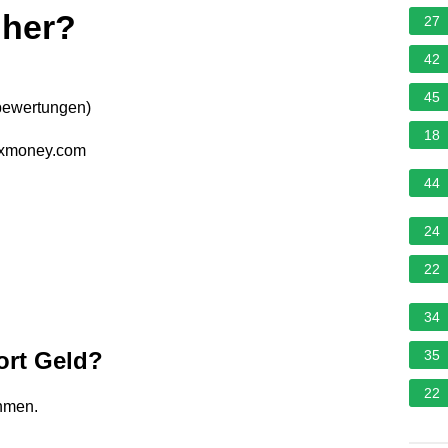
 her?
27
42
45
bewertungen
)
18
auxmoney.com
44
24
22
34
ort Geld?
35
22
hmen.