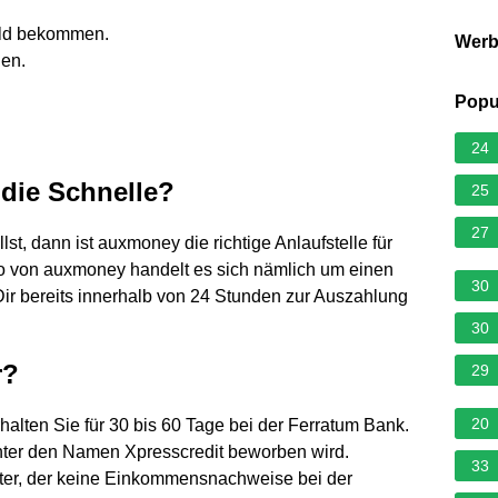
eld bekommen.
Wer
nen.
Popu
24
die Schnelle?
25
27
st, dann ist auxmoney die richtige Anlaufstelle für
ro von auxmoney handelt es sich nämlich um einen
30
Dir bereits innerhalb von 24 Stunden zur Auszahlung
30
r?
29
20
lten Sie für 30 bis 60 Tage bei der Ferratum Bank.
 unter den Namen Xpresscredit beworben wird.
33
eter, der keine Einkommensnachweise bei der