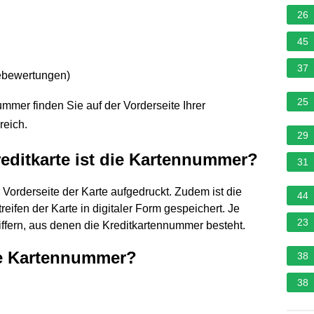
26
45
37
ebewertungen
)
25
mmer finden Sie auf der Vorderseite Ihrer
reich.
29
editkarte ist die Kartennummer?
31
 Vorderseite der Karte aufgedruckt. Zudem ist die
44
fen der Karte in digitaler Form gespeichert. Je
23
iffern, aus denen die Kreditkartennummer besteht.
ige Kartennummer?
38
38