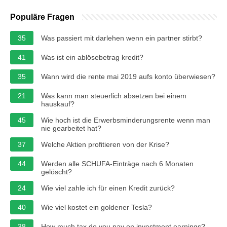
Populäre Fragen
35
Was passiert mit darlehen wenn ein partner stirbt?
41
Was ist ein ablösebetrag kredit?
35
Wann wird die rente mai 2019 aufs konto überwiesen?
21
Was kann man steuerlich absetzen bei einem
hauskauf?
45
Wie hoch ist die Erwerbsminderungsrente wenn man
nie gearbeitet hat?
37
Welche Aktien profitieren von der Krise?
44
Werden alle SCHUFA-Einträge nach 6 Monaten
gelöscht?
24
Wie viel zahle ich für einen Kredit zurück?
40
Wie viel kostet ein goldener Tesla?
38
How much tax do you pay on investment earnings?