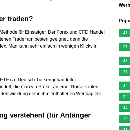
Wer
er traden?
Popu
e Methode für Einsteiger. Der Forex und CFD Handel
41
ittenen Trader am besten geeignet, denn die
lex. Man kann sehr einfach in wenigen Klicks in
27
43
27
 ETF (zu Deutsch: börsengehandelter
42
delt, die man via Broker an einer Börse kaufen
ertentwicklung der in ihm enthaltenen Wertpapiere
22
44
ng verstehen! (für Anfänger
19
25