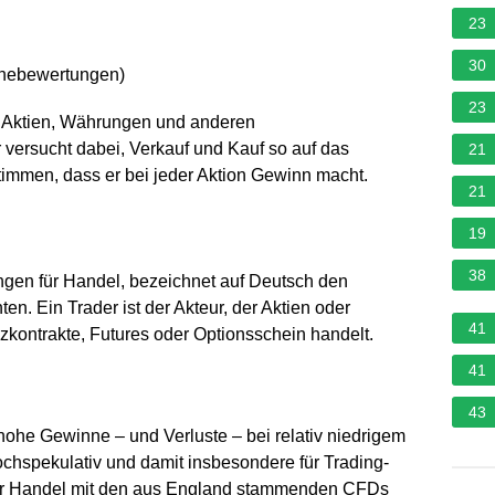
23
30
rnebewertungen
)
23
it Aktien, Währungen und anderen
 versucht dabei, Verkauf und Kauf so auf das
21
immen, dass er bei jeder Aktion Gewinn macht.
21
19
38
ngen für Handel, bezeichnet auf Deutsch den
n. Ein Trader ist der Akteur, der Aktien oder
41
zkontrakte, Futures oder Optionsschein handelt.
41
43
ohe Gewinne – und Verluste – bei relativ niedrigem
ochspekulativ und damit insbesondere für Trading-
 der Handel mit den aus England stammenden CFDs