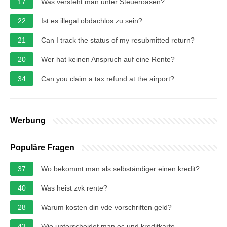
17
Was versteht man unter Steueroasen?
22
Ist es illegal obdachlos zu sein?
21
Can I track the status of my resubmitted return?
20
Wer hat keinen Anspruch auf eine Rente?
34
Can you claim a tax refund at the airport?
Werbung
Populäre Fragen
37
Wo bekommt man als selbständiger einen kredit?
40
Was heist zvk rente?
28
Warum kosten din vde vorschriften geld?
43
Wie unterscheidet man ec und kreditkarte