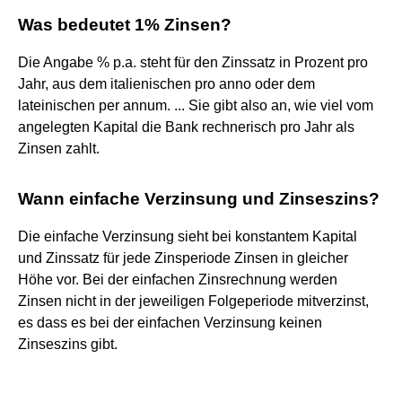
Was bedeutet 1% Zinsen?
Die Angabe % p.a. steht für den Zinssatz in Prozent pro
Jahr, aus dem italienischen pro anno oder dem
lateinischen per annum. ... Sie gibt also an, wie viel vom
angelegten Kapital die Bank rechnerisch pro Jahr als
Zinsen zahlt.
Wann einfache Verzinsung und Zinseszins?
Die einfache Verzinsung sieht bei konstantem Kapital
und Zinssatz für jede Zinsperiode Zinsen in gleicher
Höhe vor. Bei der einfachen Zinsrechnung werden
Zinsen nicht in der jeweiligen Folgeperiode mitverzinst,
es dass es bei der einfachen Verzinsung keinen
Zinseszins gibt.