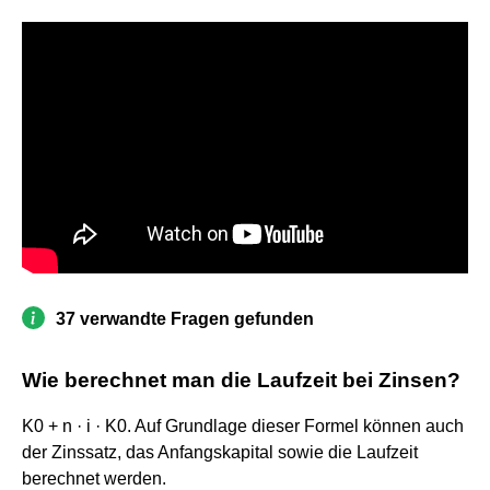
37 verwandte Fragen gefunden
Wie berechnet man die Laufzeit bei Zinsen?
K0 + n · i · K0. Auf Grundlage dieser Formel können auch
der Zinssatz, das Anfangskapital sowie die Laufzeit
berechnet werden.