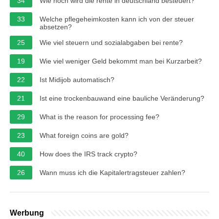
34
Wie hoch wird die rente in deutschland besteuert?
33
Welche pflegeheimkosten kann ich von der steuer
absetzen?
25
Wie viel steuern und sozialabgaben bei rente?
19
Wie viel weniger Geld bekommt man bei Kurzarbeit?
22
Ist Midijob automatisch?
21
Ist eine trockenbauwand eine bauliche Veränderung?
29
What is the reason for processing fee?
23
What foreign coins are gold?
40
How does the IRS track crypto?
26
Wann muss ich die Kapitalertragsteuer zahlen?
Werbung