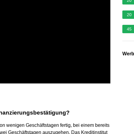
20
20
45
Wer
inanzierungsbestätigung?
von wenigen Geschäftstagen fertig, bei einem bereits
wei Geschäftstagen auszugehen. Das Kreditinstitut