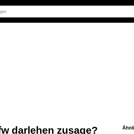
kfw darlehen zusage?
Ähnl