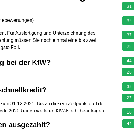
31
rnebewertungen
)
32
hen. Für Ausfertigung und Unterzeichnung des
37
zahlung müssen Sie noch einmal eine bis zwei
28
gste Fall.
ag bei der KfW?
44
26
33
schnellkredit?
27
s zum 31.12.2021. Bis zu diesem Zeitpunkt darf der
redit 2020 keinen weiteren KfW-Kredit beantragen.
18
en ausgezahlt?
44