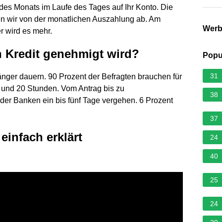
des Monats im Laufe des Tages auf Ihr Konto. Die
en wir von der monatlichen Auszahlung ab. Am
Wer
r wird es mehr.
n Kredit genehmigt wird?
Popu
31
änger dauern. 90 Prozent der Befragten brauchen für
r und 20 Stunden. Vom Antrag bis zu
38
der Banken ein bis fünf Tage vergehen. 6 Prozent
37
einfach erklärt
24
40
25
24