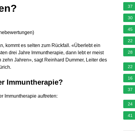
ben?
37
30
45
rnebewertungen
)
22
n, kommt es selten zum Rückfall. «Überlebt ein
28
ten drei Jahre Immuntherapie, dann lebt er meist
h zehn Jahren», sagt Reinhard Dummer, Leiter des
22
ürich.
16
der Immuntherapie?
37
 Immuntherapie auftreten:
24
41