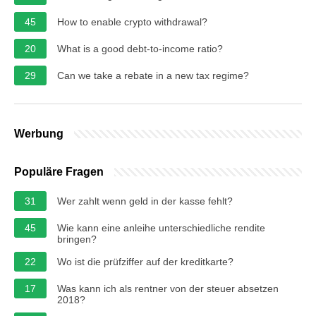
45
How to enable crypto withdrawal?
20
What is a good debt-to-income ratio?
29
Can we take a rebate in a new tax regime?
Werbung
Populäre Fragen
31
Wer zahlt wenn geld in der kasse fehlt?
45
Wie kann eine anleihe unterschiedliche rendite
bringen?
22
Wo ist die prüfziffer auf der kreditkarte?
17
Was kann ich als rentner von der steuer absetzen
2018?