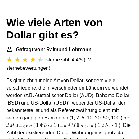
Wie viele Arten von
Dollar gibt es?
Gefragt von: Raimund Lohmann
sternezahl: 4.4/5
(
12
sternebewertungen
)
Es gibt nicht nur eine Art von Dollar, sondern viele
verschiedene, die in verschiedenen Ländern verwendet
werden (z.B. Australischer Dollar (AUD), Bahama-Dollar
(BSD) und US-Dollar (USD)), wobei der US-Dollar der
bekannteste ist und als Referenzwährung dient, mit
seinen gängigen Banknoten (1, 2, 5, 10, 20, 50, 100 ) 𝑢 𝑛
𝑑 𝑀 ü 𝑛 𝑧 𝑒 𝑛 ( 1 ¢ 𝑏 𝑖 𝑠 1 ) 𝑢 𝑛 𝑑 𝑀 ü 𝑛 𝑧 𝑒 𝑛 ( 1 ¢ 𝑏 𝑖 𝑠 1 ). Die
Zahl der existierenden Dollar-Währungen ist groß, da