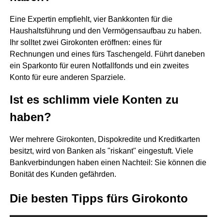
Eine Expertin empfiehlt, vier Bankkonten für die
Haushaltsführung und den Vermögensaufbau zu haben.
Ihr solltet zwei Girokonten eröffnen: eines für
Rechnungen und eines fürs Taschengeld. Führt daneben
ein Sparkonto für euren Notfallfonds und ein zweites
Konto für eure anderen Sparziele.
Ist es schlimm viele Konten zu
haben?
Wer mehrere Girokonten, Dispokredite und Kreditkarten
besitzt, wird von Banken als "riskant" eingestuft. Viele
Bankverbindungen haben einen Nachteil: Sie können die
Bonität des Kunden gefährden.
Die besten Tipps fürs Girokonto