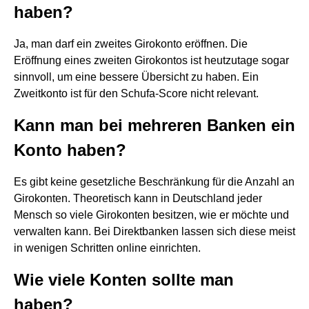
haben?
Ja, man darf ein zweites Girokonto eröffnen. Die
Eröffnung eines zweiten Girokontos ist heutzutage sogar
sinnvoll, um eine bessere Übersicht zu haben. Ein
Zweitkonto ist für den Schufa-Score nicht relevant.
Kann man bei mehreren Banken ein
Konto haben?
Es gibt keine gesetzliche Beschränkung für die Anzahl an
Girokonten. Theoretisch kann in Deutschland jeder
Mensch so viele Girokonten besitzen, wie er möchte und
verwalten kann. Bei Direktbanken lassen sich diese meist
in wenigen Schritten online einrichten.
Wie viele Konten sollte man
haben?