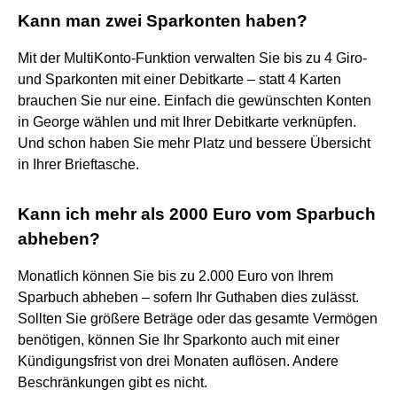
Kann man zwei Sparkonten haben?
Mit der MultiKonto-Funktion verwalten Sie bis zu 4 Giro-
und Sparkonten mit einer Debitkarte – statt 4 Karten
brauchen Sie nur eine. Einfach die gewünschten Konten
in George wählen und mit Ihrer Debitkarte verknüpfen.
Und schon haben Sie mehr Platz und bessere Übersicht
in Ihrer Brieftasche.
Kann ich mehr als 2000 Euro vom Sparbuch
abheben?
Monatlich können Sie bis zu 2.000 Euro von Ihrem
Sparbuch abheben – sofern Ihr Guthaben dies zulässt.
Sollten Sie größere Beträge oder das gesamte Vermögen
benötigen, können Sie Ihr Sparkonto auch mit einer
Kündigungsfrist von drei Monaten auflösen. Andere
Beschränkungen gibt es nicht.