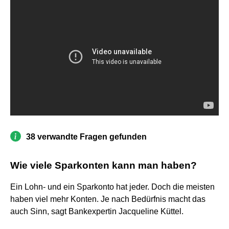
38 verwandte Fragen gefunden
Wie viele Sparkonten kann man haben?
Ein Lohn- und ein Sparkonto hat jeder. Doch die meisten
haben viel mehr Konten. Je nach Bedürfnis macht das
auch Sinn, sagt Bankexpertin Jacqueline Küttel.